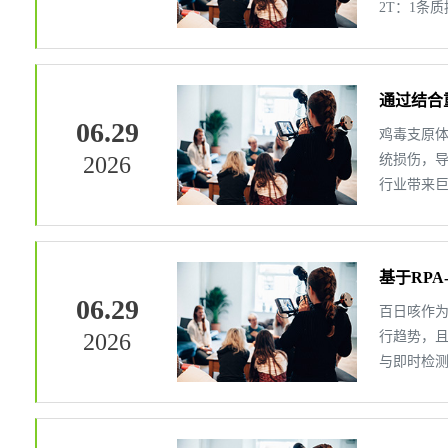
2T：1条质
通过结合
06.29
鸡毒支原体
2026
统损伤，导
行业带来巨
基于RPA
06.29
百日咳作
2026
行趋势，且
与即时检测需