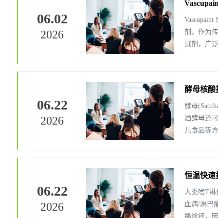
Vascu
06.02
Vascupa
2026
剂，作为传
试剂，广泛
酵母核酸
06.22
酵母(Sa
2026
酒酵母还
儿食品等
恒温快速
06.22
人类嗜T淋
2026
血病/淋巴
播途径，因