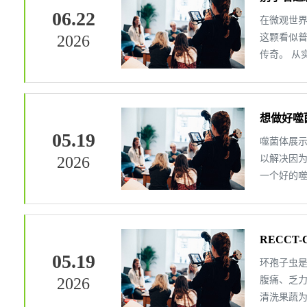
06.22
在微观世界
2026
这颗看似
传奇。 从
想做好噬
05.19
噬菌体展
2026
以解决因
一个好的
RECCT
05.19
类粪便中
环孢子虫
2026
腹痛、乏力
清洗果蔬为