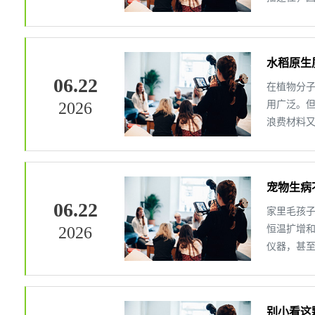
水稻原生
06.22
在植物分
2026
用广泛。
浪费材料又
宠物生病
06.22
家里毛孩子
2026
恒温扩增和
仪器，甚至
别小看这