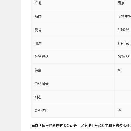
产地
南京
品牌
沃博生
SH0266
货号
用途
科研使
50T/48S
包装规格
%
纯度
CAS编号
别名
是否进口
否
南京沃博生物科技有限公司是一家专注于生命科学和生物技术领域