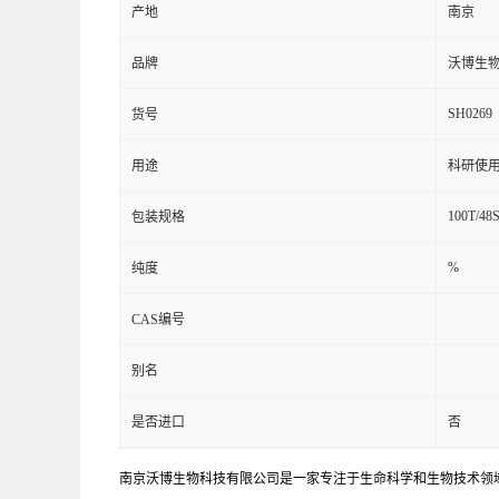
产地
南京
品牌
沃博生
SH0269
货号
用途
科研使
100T/48
包装规格
%
纯度
CAS编号
别名
是否进口
否
南京沃博生物科技有限公司是一家专注于生命科学和生物技术领域