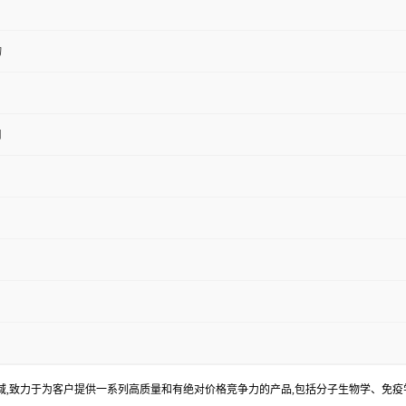
物
用
S
,致力于为客户提供一系列高质量和有绝对价格竞争力的产品,包括分子生物学、免疫