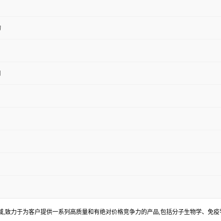
物
用
S
,致力于为客户提供一系列高质量和有绝对价格竞争力的产品,包括分子生物学、免疫