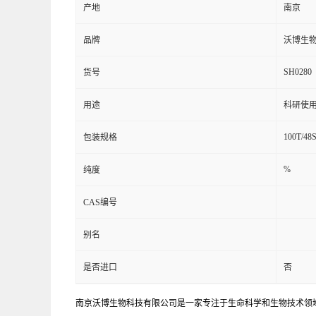
产地
南京
品牌
沃博生
SH0280
货号
用途
科研使
100T/48
包装规格
%
纯度
CAS编号
别名
是否进口
否
南京沃博生物科技有限公司是一家专注于生命科学和生物技术领域