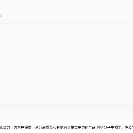
物
用
S
,致力于为客户提供一系列高质量和有绝对价格竞争力的产品,包括分子生物学、免疫