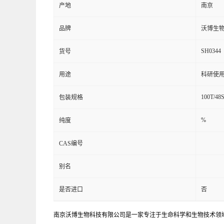
产地
南京
品牌
沃博生
SH0344
货号
用途
科研使
100T/48
包装规格
%
纯度
CAS编号
别名
是否进口
否
南京沃博生物科技有限公司是一家专注于生命科学和生物技术领域