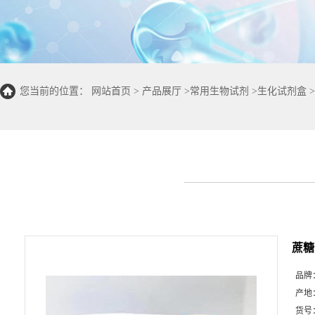
您当前的位置：
网站首页
>
产品展厅
>
常用生物试剂
>
生化试剂盒
>
光度法50T/24S)
蔗糖
品牌
产地
货号