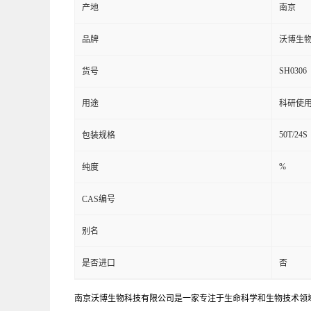
产地
南京
品牌
沃博生
SH0306
货号
用途
科研使
50T/24S
包装规格
%
纯度
CAS编号
别名
是否进口
否
南京沃博生物科技有限公司是一家专注于生命科学和生物技术领域