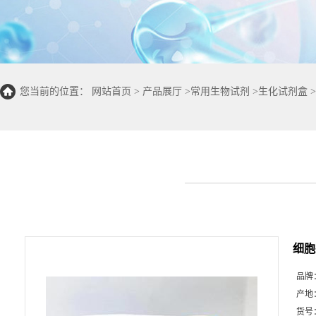
您当前的位置：
网站首页
>
产品展厅
>
常用生物试剂
>
生化试剂盒
>
明书(微量法 100T/48S)
细胞
品牌
产地
货号