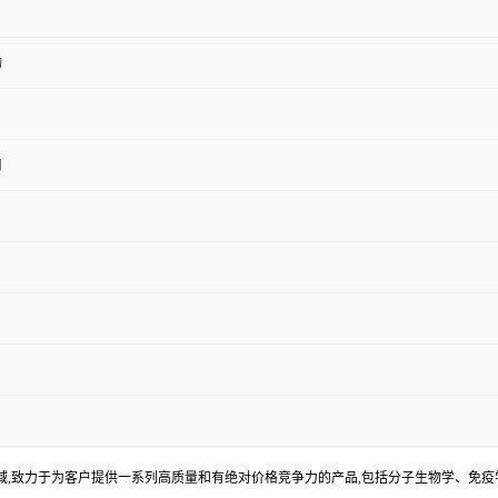
物
用
S
,致力于为客户提供一系列高质量和有绝对价格竞争力的产品,包括分子生物学、免疫