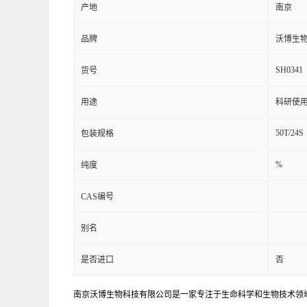
产地
南京
品牌
沃博生
SH0341
货号
用途
科研使
50T/24S
包装规格
%
纯度
CAS编号
别名
是否进口
否
南京沃博生物科技有限公司是一家专注于生命科学和生物技术领域