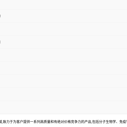
物
用
,致力于为客户提供一系列高质量和有绝对价格竞争力的产品,包括分子生物学、免疫