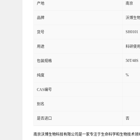
产地
南京
品牌
沃博生
SH0101
货号
用途
科研使
50T/48S
包装规格
%
纯度
CAS编号
别名
是否进口
否
南京沃博生物科技有限公司是一家专注于生命科学和生物技术领域