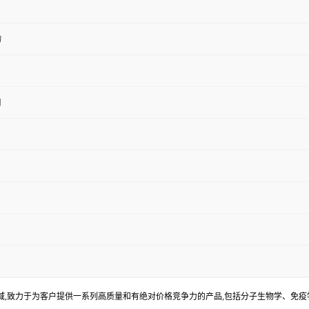
物
用
,致力于为客户提供一系列高质量和有绝对价格竞争力的产品,包括分子生物学、免疫