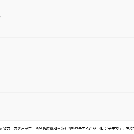
物
用
,致力于为客户提供一系列高质量和有绝对价格竞争力的产品,包括分子生物学、免疫