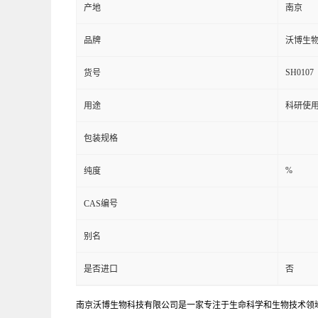
产地
南京
品牌
沃博生
SH0107
货号
用途
科研使
包装规格
%
纯度
CAS编号
别名
是否进口
否
南京沃博生物科技有限公司是一家专注于生命科学和生物技术领域