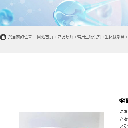
您当前的位置：
网站首页
>
产品展厅
>
常用生物试剂
>
生化试剂盒
>
法 100T/96S)
6磷
品牌
产地
货号