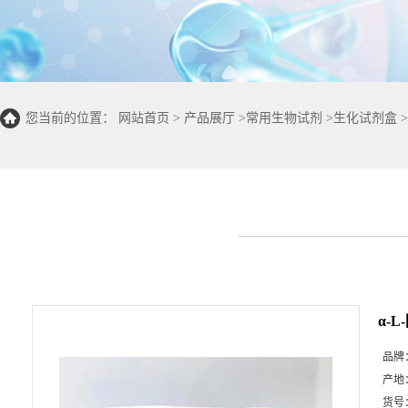
您当前的位置：
网站首页
>
产品展厅
>
常用生物试剂
>
生化试剂盒
>
光光度法50T/24S)
α-
品牌
产地
货号