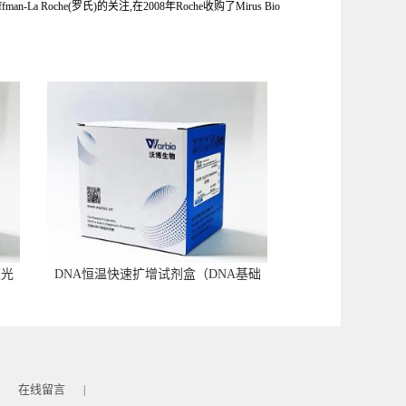
che(罗氏)的关注,在2008年Roche收购了Mirus Bio
荧光
DNA恒温快速扩增试剂盒（DNA基础
型）
在线留言
|