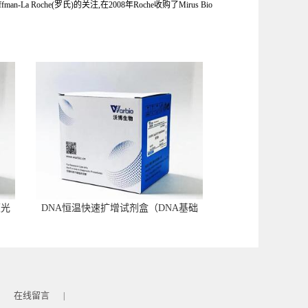
che(罗氏)的关注,在2008年Roche收购了Mirus Bio
荧光
DNA恒温快速扩增试剂盒（DNA基础
型）
在线留言
|