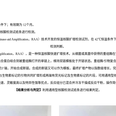
件下；有效期为 12个月。
型核酸检测试纸条进行检测。
nase-aid Amplification
，
RAA）技术开发的恒温核酸扩增检测试剂，在 42℃恒温条
检测判断。
id Amplification，RAA），是一种恒温核酸快速扩增技术。从细菌或真菌中获得
结合蛋白结合到被重组酶打开的单链上，维持双链模板处于开链状态。重组酶/引物复
物的3’端，开始合成新链。合成的新链又可以作为模板，最终扩增产物以指数级增长，
与生物素标记的引物共同扩增形成两端有荧光标记及生物素标记的片段，可用通用型
快速、灵敏度高以及特异性强等优点，反应组分已混合并冷冻干燥成反应干粉，操作简
【结果分析与判定】
利用通用型核酸检测试纸条进行结果判定。