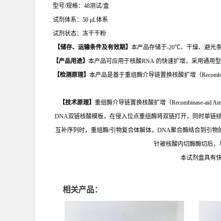
型号/规格：48测试/盒
试剂体系：50 μL体系
试剂状态：冻干干粉
【
储存、运输条件及有效期】
本产品存储于-20℃、干燥、避光条
【产品用途】
本产品可应用于核酸RNA 的快速扩增，采用通用
【检测原理】
本
产品是基于重组酶介导链置换核酸扩增（
Recombi
【技术原理】
重组酶介导链置换核酸扩增（Recombinase-a
DNA双链核酸模板，在侵入位点重组酶将双链打开，同时单链
互补序列时，重组酶/引物复合体解体，DNA聚合酶结合到引
针被核酸内切酶酶切后，
本试剂盒具有
相关产品：