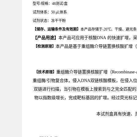
型号/规格：48测试/盒
试剂体系：50 μL体系
试剂状态：冻干干粉
【储存、运输条件及有效期】
本产品存储于-20℃、干燥、避光条
【产品用途】
本产品可应用于核酸
DNA
的快速扩增
，
本
产品是基于重组酶介导链置换核酸扩增（
【检测原理】
重组酶介导链置换核酸扩增（Recombinase-a
【技术原理】
重组酶/引物复合体，侵入DNA双链核酸模板
，
在侵入
双链进行扫描
，
当引物在模板上搜索到与之完全匹配的
物以指数级增长
，
完成靶标基因的扩增。经过荧光标记
本试剂盒具有快速、