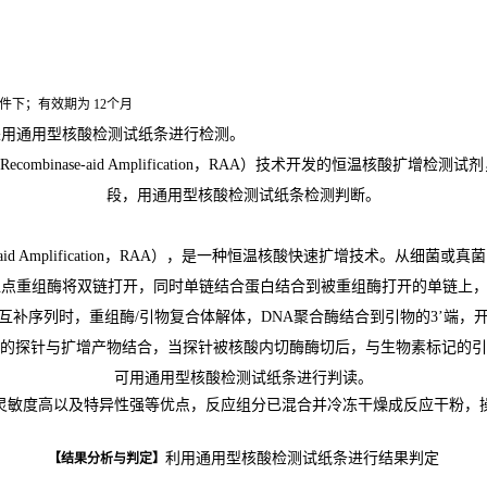
件下；有效期为 12个月
采用
通用型核酸检测试纸条
进行检测。
Recombinase-aid Amplification
，
RAA
）技术开发的恒温核酸扩增检测试剂，
段，用通用型核酸检测试纸条
检测判断。
id Amplification，RAA），是一种恒温核酸快速扩增技术。
从细菌或真菌
位点重组酶将双链打开，同时单链结合蛋白
结合到被重组酶打开的
单链上
互补序列时，重组酶/引物复合体解体
，
DNA聚合酶结合到引物的
3
’
端
，
的探针与扩增产物结合，当探针被核酸
内
切酶酶切后，与生物素标记的引
可
用通用型核酸检测试纸条进行判读。
灵敏度高以及特异性强等优点，反应组分已混合并冷冻干燥成反应干粉，
利用通用型核酸检测试纸条进行结果判定
【结果分析与判定】