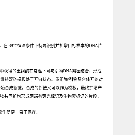
在 3
9
℃
恒温
条件下特异识别并扩增目标样本的
DNA
片
中获得的重组酶在常温下可与引物DNA紧密结合，形成
，维持双链模板处于开链状态
。
重组酶/引物复合体开始对
开始合成新链
。
合成的新链又可以作为模板
，
最终扩增产
物共同扩增形成两端有荧光标记及生物素标记的片段
，
操作简便，易于保存。