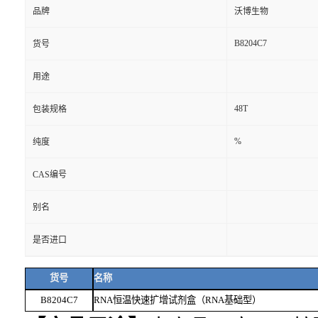
品牌
沃博生物
B8204C7
货号
用途
48T
包装规格
%
纯度
CAS编号
别名
是否进口
货号
名称
B8204C7
RNA恒温快速扩增试剂盒（RNA基础型）