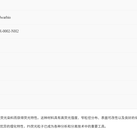
arbio
-0002-NH2
入荧光染料而获得荧光特性。这种材料具有高荧光强度、窄粒径分布、表面可改性以及良好的化
优异的理化特性，PS荧光粒子已成为各种分析和分离技术中的重要工具
。