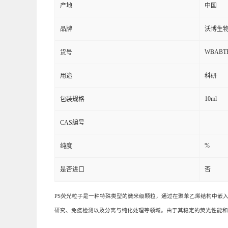
产地
中国
品牌
沃博生物w
WBABTR
货号
用途
科研
10ml
包装规格
CAS编号
%
纯度
是否进口
否
PS荧光粒子是一种特殊类型的微米级颗粒，通过在聚苯乙烯结构中嵌
研究、免疫检测以及分离与纯化处理等领域。由于其稳定的荧光性能和