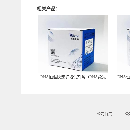
相关产品：
RNA恒温快速扩增试剂盒（RNA荧光
DNA
型）
公司首页
公
|