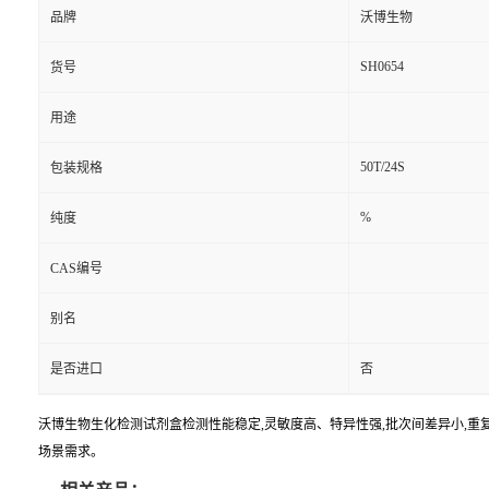
品牌
沃博生物
SH0654
货号
用途
50T/24S
包装规格
%
纯度
CAS编号
别名
是否进口
否
沃博生物生化检测试剂盒检测性能稳定,灵敏度高、特异性强,批次间差异小,重复
场景需求。