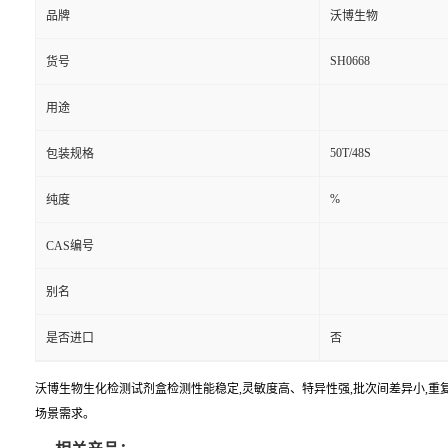
品牌
沃博生物
SH0668
货号
用途
50T/48S
包装规格
%
纯度
CAS编号
别名
是否进口
否
沃博生物生化检测试剂盒检测性能稳定,灵敏度高、特异性强,批次间差异小,重复
场景需求。