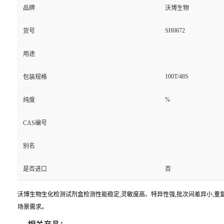
品牌
沃博生物
SH0672
货号
用途
100T/48S
包装规格
%
纯度
CAS编号
别名
是否进口
否
沃博生物生化检测试剂盒检测性能稳定,灵敏度高、特异性强,批次间差异小,重复
场景需求。