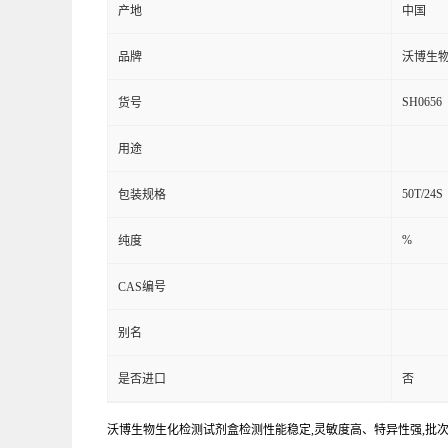
产地
中国
品牌
沃博生
SH0656
货号
用途
50T/24S
包装规格
%
纯度
CAS编号
别名
是否进口
否
沃博生物生化检测试剂盒检测性能稳定,灵敏度高、特异性强,批次