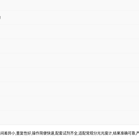
物
间差异小,重复性好;操作简便快速,配套试剂齐全,适配常规分光光度计,结果准确可靠;