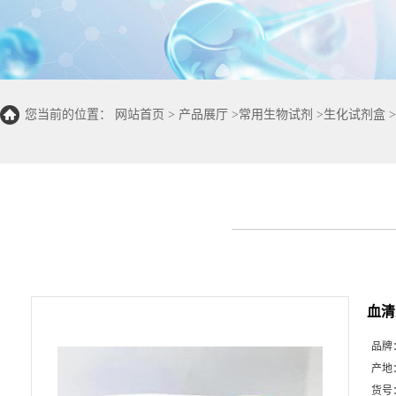
您当前的位置：
网站首页
>
产品展厅
>
常用生物试剂
>
生化试剂盒
>
度法50T/48S)
血清
品牌
产地
货号