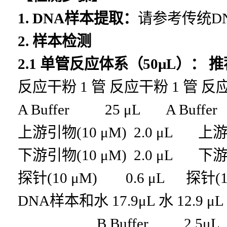
1. DNA
样本提取：
请参考传统D
2.
样本检测
2.1
单管反应体系（
50μL
）：
推
反应干粉
1
管
反应干粉
1
管
反
A Buffer 25 μL A Buff
上游引物(10 μM) 2.0 μL 上游引
下游引物(10 μM) 2.0 μL 下游引
探针(10 μM) 0.6 μL 探针(1
DNA
样本和水
1
7
.
9
μL
水
1
2
.
9
μL
B Buffer 2.5