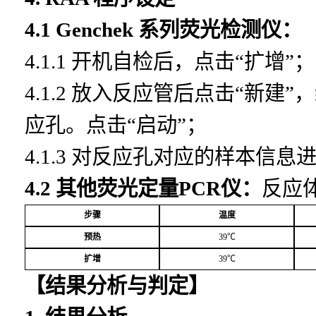
4.1 Genchek
系列荧光检测仪：
4.1.1
开机自检后，点击
“扩增”；
4.1.2
放入反应管后点击
“新建”
应孔。点击“启动”；
4.1.3
对反应孔对应的样本信息
4.2
其他荧光定量
PCR
仪：
反应
步骤
温度
预热
39℃
扩增
39℃
【结果分析与判定】