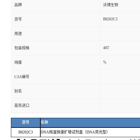
品牌
沃博生物
B8202C3
货号
用途
48T
包装规格
%
纯度
CAS编号
别名
是否进口
货号
名称
B8202C3
DNA恒温快速扩增试剂盒（DNA荧光型）