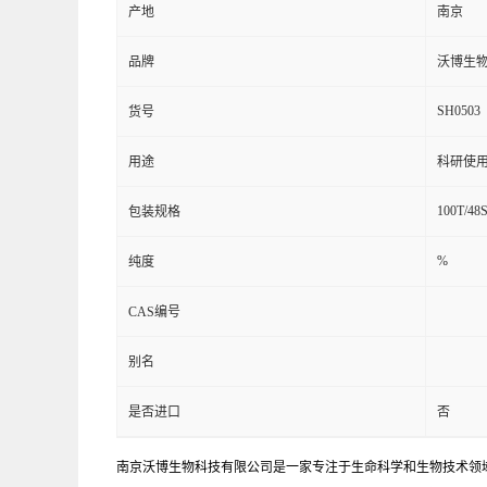
产地
南京
品牌
沃博生
SH0503
货号
用途
科研使
100T/48
包装规格
%
纯度
CAS编号
别名
是否进口
否
南京沃博生物科技有限公司是一家专注于生命科学和生物技术领域