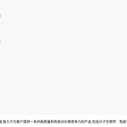
物
用
S
,致力于为客户提供一系列高质量和有绝对价格竞争力的产品,包括分子生物学、免疫