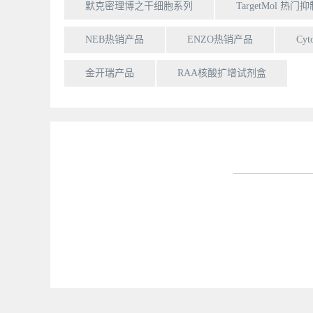
默克密理博之干细胞系列
TargetMol 热门
NEB热销产品
ENZO热销产品
Cy
金开瑞产品
RAA核酸扩增试剂盒